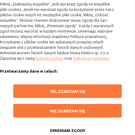
Terminy realizacji
Kliknij „Zaakceptuj wszystkie”, jeśli wyrażasz zgodę na wszystkie
witryny oraz dostępnych na niej funkcji
pliki cookies. Jeżeli nie wyrażasz zgody na korzystanie przez nas z
Koszty przesyłki
Reklamy
umożliwiają wyświetlanie reklam,
plików cookie innych niż niezbędne pliki cookie, kliknij „Odrzuć
wszystkie”. Możesz również dostosować swoje zgody dla nas i
Dostawa
które są bardziej interesujące dla
naszych partnerów, kliknij „Zmieniam zgody”. Każdą z wyrażonych
użytkowników, a jednocześnie
Reklamacje
zgód możesz wycofać w każdym momencie, zmieniając wybrane
bardziej wartościowe dla wydawców i
ustawienia. Więcej informacji znajdziesz Polityce prywatności,.
Zwrot towaru
reklamodawców, personalizować
Korzystanie z plików cookie we wskazanych powyżej celach
reklamy, mogą być używane również
Kontakt
związane jest z przetwarzaniem Twoich danych osobowych.
do wyświetlania reklam poza stronami
Administratorem Twoich danych będzie Nowa Elektro sp. z o.o.
Zapoznaj się z naszą
Polityką cookies
oraz
Polityka prywatności
witryny (domeny)
Szybki kontakt
Lokalizacja
umożliwiają dostosowanie
Przetwarzamy dane w celach:
693 861 586
wyświetlanych informacji do
lokalizacji użytkownika
Ułatwienia korzystania z naszych stron, prezentowania indywidualnych
Godziny otwarcia: Pon.-Pt. 8-16
treści i reklam oraz ich pomiaru, tworzenia statystyk, poprawy
ZAPISZ WYBRANE
Analizy i
umożliwiają właścicielom witryn lepiej
OK, ZGADZAM SIĘ
funkcjonalności strony.
sklep@elektrozysk.pl
badania,
zrozumieć preferencje ich
audyt
użytkowników i poprzez analizę
Wykorzystujemy zautomatyzowane procesy, w tym profilowanie do analizy
Dołącz do nas
NIE ZGADZAM SIĘ
danych osobowych, aby wysyłać Ci spersonalizowane oferty i informacje
oglądalności
ulepszać i rozwijać produkty i usługi.
NIE ZGADZAM SIĘ
marketingowe lub prezentować je w serwisie.
Zazwyczaj właściciel witryny lub firma
badawcza zbiera anonimowo
ZAAKCEPTUJ WSZYSTKIE
Dokonujemy ponadto analizy wyników prowadzonych działań
informacje i przetwarza dane na
marketingowych na podstawie Twojej aktywności na stronie za
ZMIENIAM ZGODY
Copyright 2015 by Elektrozysk.pl. Wszelkie prawa zastrzeżone.
temat trendów bez identyfikowania
pośrednictwem plików cookies, aby mierzyć skuteczność i trafność działań
Anuluj