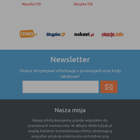
(first party
odwiedzona
Wysyłka 72h
Wysyłka 72h
cookie)
Cookie
cookie umieszczone przez zewnętrzne
zewnętrzne
podmioty, których komponenty stron
(third-party
zostały wywołane przez właściciela
cookie)
witryny
Uwaga:
cookie mogą być wywołane przez administratora
Newsletter
za pomocą skryptów, komponentów, które znajdują się na
serwerach partnera, umiejscowionych w innej lokalizacji –
Chcesz otrzymywać informacje o promocjach oraz kody
innym kraju lub nawet zupełnie innym systemie prawnym.
rabatowe?
W przypadku wywołania przez administratora witryny
komponentów serwisu pochodzących spoza systemu
administratora mogą obowiązywać inne standardowe
zasady polityki cookies niż polityka prywatności / cookies
administratora witryny.
Nasza misja
Naszą ofertę kierujemy przede wszystkim do
D. Ze względu na cel jakiemu służą:
prywatnych inwestorów. W sklepie ElektroZysk.pl
znajdą Państwo kompleksową ofertę obejmującą
Rodzaj
Opis
wszystkie artykuły elektryczne potrzebne przy