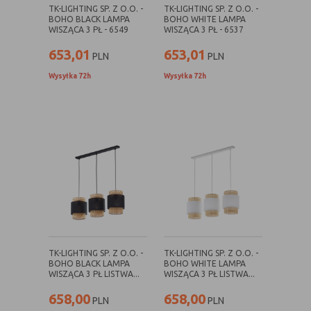
TK-LIGHTING SP. Z O.O. -
TK-LIGHTING SP. Z O.O. -
BOHO BLACK LAMPA
BOHO WHITE LAMPA
Rodzaj
Opis
WISZĄCA 3 PŁ - 6549
WISZĄCA 3 PŁ - 6537
Cookies
cookie umieszczone na czas korzystania z
653,01
653,01
PLN
PLN
tymczasowe
przeglądarki (sesji), zostaje wykasowane
Wysyłka 72h
Wysyłka 72h
(session
po jej zamknięciu
cookies)
Cookies
nie jest kasowane po zamknięciu
stałe
przeglądarki i pozostaje w urządzeniu
(persistent
użytkownika na określony czas lub bez
cookie)
okresu ważności w zależności od ustawień
właściciela witryny
C. Ze względu na pochodzenie – administratora
serwisu, który zarządza cookies:
TK-LIGHTING SP. Z O.O. -
TK-LIGHTING SP. Z O.O. -
Rodzaj
Opis
BOHO BLACK LAMPA
BOHO WHITE LAMPA
WISZĄCA 3 PŁ LISTWA...
WISZĄCA 3 PŁ LISTWA...
Cookie
cookie umieszczone bezpośrednio przez
658,00
658,00
własne
właściciela witryny jaka została
PLN
PLN