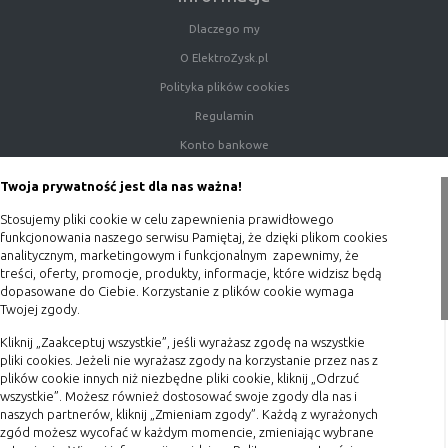
Dlaczego my
Rodzaj
Opis
O ElektroZysk.pl
Cookies
cookie umieszczone na czas korzystania z
Polityka plików cookies
tymczasowe
przeglądarki (sesji), zostaje wykasowane
(session
po jej zamknięciu
Regulamin
cookies)
Konto bankowe
Cookies
nie jest kasowane po zamknięciu
Porady
stałe
przeglądarki i pozostaje w urządzeniu
Twoja prywatność jest dla nas ważna!
Polityka prywatności
(persistent
użytkownika na określony czas lub bez
Stosujemy pliki cookie w celu zapewnienia prawidłowego
cookie)
okresu ważności w zależności od ustawień
Blog
funkcjonowania naszego serwisu Pamiętaj, że dzięki plikom cookies
właściciela witryny
analitycznym, marketingowym i funkcjonalnym zapewnimy, że
Zakupy
treści, oferty, promocje, produkty, informacje, które widzisz będą
dopasowane do Ciebie. Korzystanie z plików cookie wymaga
Twojej zgody.
Formy płatności
C. Ze względu na pochodzenie – administratora
serwisu, który zarządza cookies:
Terminy realizacji
Kliknij „Zaakceptuj wszystkie”, jeśli wyrażasz zgodę na wszystkie
pliki cookies. Jeżeli nie wyrażasz zgody na korzystanie przez nas z
Koszty przesyłki
Rodzaj
Opis
plików cookie innych niż niezbędne pliki cookie, kliknij „Odrzuć
wszystkie”. Możesz również dostosować swoje zgody dla nas i
Dostawa
Cookie
cookie umieszczone bezpośrednio przez
naszych partnerów, kliknij „Zmieniam zgody”. Każdą z wyrażonych
Reklamacje
własne
właściciela witryny jaka została
zgód możesz wycofać w każdym momencie, zmieniając wybrane