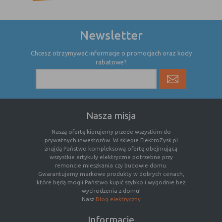
nie powinna uniemożliwić zupełnego
krzystania z niej,
- służą bardzo ważnym funkcjonalnościom
Newsletter
serwisu, ich zablokowanie spowoduje, że
wybrane funkcje nie będą działać
Chcesz otrzymywać informacje o promocjach oraz kody
prawidłowo.
rabatowe?
Biznesowe
Umożliwiają realizację modelu
biznesowego w oparciu o który
udostępniona jest witryna, ich
zablokowanie nie spowoduje
Nasza misja
niedostępności całości funkcjonalności
serwisu, ale może obniżyć poziom
Naszą ofertę kierujemy przede wszystkim do
świadczenia usługi ze względu na brak
prywatnych inwestorów. W sklepie ElektroZysk.pl
możliwości realizacji przez właściciela
znajdą Państwo kompleksową ofertę obejmującą
witryny przychodów subsydiujących
wszystkie artykuły elektryczne potrzebne przy
remoncie mieszkania czy budowie domu.
działanie serwisu. Do tej kategorii należą
Gwarantujemy markowe produkty w dobrych cenach,
np. cookies reklamowe.
które będą mogli Państwo kupić szybko i wygodnie bez
wychodzenia z domu!
Nasz
Blog elektryczny
B. Ze względu na czas przez jaki cookie będzie
Informacje
umieszczone w urządzeniu końcowym użytkownika: