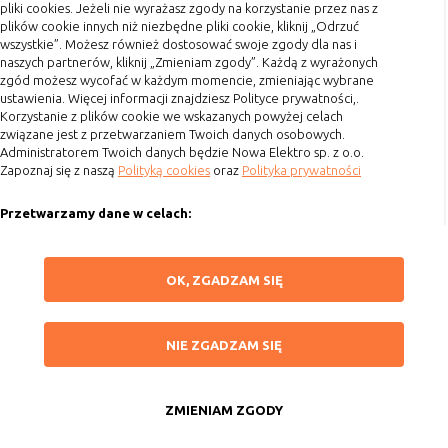
pliki cookies. Jeżeli nie wyrażasz zgody na korzystanie przez nas z
Koszty przesyłki
plików cookie innych niż niezbędne pliki cookie, kliknij „Odrzuć
Rodzaj
Opis
wszystkie”. Możesz również dostosować swoje zgody dla nas i
Dostawa
naszych partnerów, kliknij „Zmieniam zgody”. Każdą z wyrażonych
Cookies
cookie umieszczone na czas korzystania z
Reklamacje
zgód możesz wycofać w każdym momencie, zmieniając wybrane
tymczasowe
przeglądarki (sesji), zostaje wykasowane
ustawienia. Więcej informacji znajdziesz Polityce prywatności,.
Zwrot towaru
(session
po jej zamknięciu
Korzystanie z plików cookie we wskazanych powyżej celach
Kontakt
cookies)
związane jest z przetwarzaniem Twoich danych osobowych.
Administratorem Twoich danych będzie Nowa Elektro sp. z o.o.
Cookies
nie jest kasowane po zamknięciu
Zapoznaj się z naszą
Polityką cookies
oraz
Polityka prywatności
Szybki kontakt
stałe
przeglądarki i pozostaje w urządzeniu
(persistent
użytkownika na określony czas lub bez
Przetwarzamy dane w celach:
693 861 586
cookie)
okresu ważności w zależności od ustawień
właściciela witryny
Ułatwienia korzystania z naszych stron, prezentowania indywidualnych
Godziny otwarcia: Pon.-Pt. 8-16
treści i reklam oraz ich pomiaru, tworzenia statystyk, poprawy
ZAPISZ WYBRANE
OK, ZGADZAM SIĘ
funkcjonalności strony.
sklep@elektrozysk.pl
C. Ze względu na pochodzenie – administratora
Wykorzystujemy zautomatyzowane procesy, w tym profilowanie do analizy
Dołącz do nas
NIE ZGADZAM SIĘ
serwisu, który zarządza cookies:
danych osobowych, aby wysyłać Ci spersonalizowane oferty i informacje
NIE ZGADZAM SIĘ
marketingowe lub prezentować je w serwisie.
Rodzaj
Opis
ZAAKCEPTUJ WSZYSTKIE
Dokonujemy ponadto analizy wyników prowadzonych działań
marketingowych na podstawie Twojej aktywności na stronie za
Cookie
cookie umieszczone bezpośrednio przez
ZMIENIAM ZGODY
Copyright 2015 by Elektrozysk.pl. Wszelkie prawa zastrzeżone.
pośrednictwem plików cookies, aby mierzyć skuteczność i trafność działań
Anuluj
własne
właściciela witryny jaka została
Agencja interaktywna
[ti]
Powered by
2ClickShop
reklamowych oraz prowadzonej polityki cenowej.