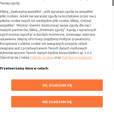
Twojej zgody.
nie powinna uniemożliwić zupełnego
Formy płatności
krzystania z niej,
Terminy realizacji
Kliknij „Zaakceptuj wszystkie”, jeśli wyrażasz zgodę na wszystkie
- służą bardzo ważnym funkcjonalnościom
pliki cookies. Jeżeli nie wyrażasz zgody na korzystanie przez nas z
Koszty przesyłki
serwisu, ich zablokowanie spowoduje, że
plików cookie innych niż niezbędne pliki cookie, kliknij „Odrzuć
wybrane funkcje nie będą działać
wszystkie”. Możesz również dostosować swoje zgody dla nas i
Dostawa
naszych partnerów, kliknij „Zmieniam zgody”. Każdą z wyrażonych
prawidłowo.
Reklamacje
zgód możesz wycofać w każdym momencie, zmieniając wybrane
Biznesowe
Umożliwiają realizację modelu
ustawienia. Więcej informacji znajdziesz Polityce prywatności,.
Zwrot towaru
biznesowego w oparciu o który
Korzystanie z plików cookie we wskazanych powyżej celach
Kontakt
udostępniona jest witryna, ich
związane jest z przetwarzaniem Twoich danych osobowych.
Administratorem Twoich danych będzie Nowa Elektro sp. z o.o.
zablokowanie nie spowoduje
Zapoznaj się z naszą
Polityką cookies
oraz
Polityka prywatności
Szybki kontakt
niedostępności całości funkcjonalności
serwisu, ale może obniżyć poziom
Przetwarzamy dane w celach:
693 861 586
świadczenia usługi ze względu na brak
możliwości realizacji przez właściciela
Ułatwienia korzystania z naszych stron, prezentowania indywidualnych
Godziny otwarcia: Pon.-Pt. 8-16
witryny przychodów subsydiujących
treści i reklam oraz ich pomiaru, tworzenia statystyk, poprawy
ZAPISZ WYBRANE
OK, ZGADZAM SIĘ
działanie serwisu. Do tej kategorii należą
funkcjonalności strony.
sklep@elektrozysk.pl
np. cookies reklamowe.
Wykorzystujemy zautomatyzowane procesy, w tym profilowanie do analizy
Dołącz do nas
NIE ZGADZAM SIĘ
danych osobowych, aby wysyłać Ci spersonalizowane oferty i informacje
NIE ZGADZAM SIĘ
marketingowe lub prezentować je w serwisie.
B. Ze względu na czas przez jaki cookie będzie
ZAAKCEPTUJ WSZYSTKIE
Dokonujemy ponadto analizy wyników prowadzonych działań
umieszczone w urządzeniu końcowym użytkownika: