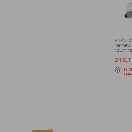
V-TAC - 
hermetycz
120cm / B
212,7
15 D
zamó