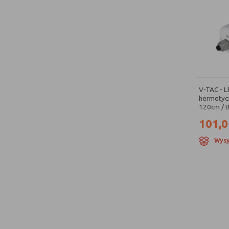
V-TAC - 
hermetycz
120cm / B
101,0
Wysy