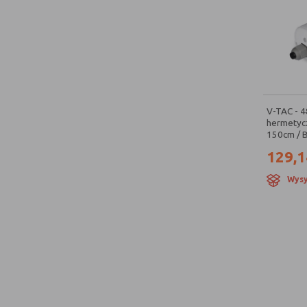
V-TAC - 
hermetycz
150cm / B
129,1
Wysy