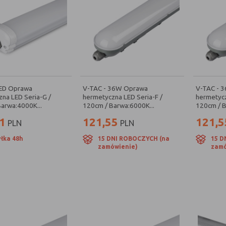
LED Oprawa
V-TAC - 36W Oprawa
V-TAC - 
na LED Seria-G /
hermetyczna LED Seria-F /
hermetycz
arwa:4000K...
120cm / Barwa:6000K...
120cm / B
1
121,55
121,5
PLN
PLN
łka 48h
15 DNI ROBOCZYCH (na
15 D
zamówienie)
zamó