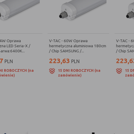
24W Oprawa
V-TAC - 60W Oprawa
V-TAC - 
na LED Seria-X /
hermetyczna aluminiowa 180cm
hermetyc
arwa:6400K...
/ Chip SAMSUNG /...
/ Chip SA
7
223,63
223,6
PLN
PLN
NI ROBOCZYCH (na
15 DNI ROBOCZYCH (na
15 D
wienie)
zamówienie)
zamó