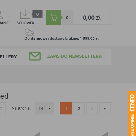
0
0,00
zł
0
ANIE
SCHOWEK
Do
darmowej
dostawy brakuje:
1 999,00
zł
ELLERY
led
na stronie:
24
1
2
»|