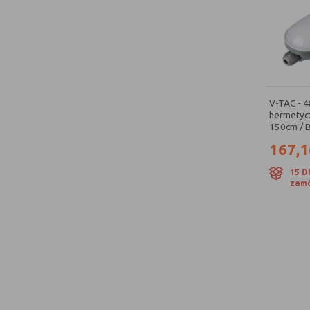
V-TAC - 
hermetycz
150cm / B
167,1
15 D
zamó