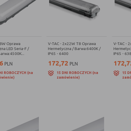
48W Oprawa
V-TAC - 2x22W T8 Oprawa
V-TAC - 
na LED Seria-F /
Hermetyczna / Barwa:6400K /
Hermetycz
arwa:4500K...
IP65 - 6400
IP65 - 63
6
172,72
172,7
PLN
PLN
NI ROBOCZYCH (na
15 DNI ROBOCZYCH (na
15 D
wienie)
zamówienie)
zamó