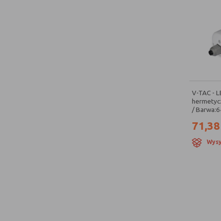
V-TAC - 
hermetycz
/ Barwa:6
71,38
Wysy