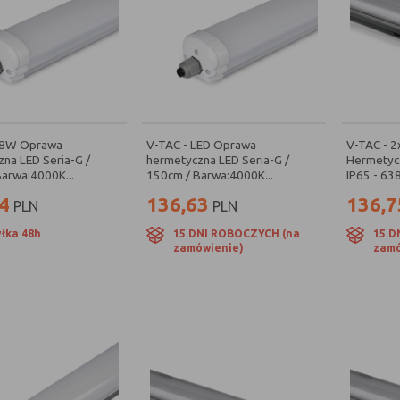
48W Oprawa
V-TAC - LED Oprawa
V-TAC - 
na LED Seria-G /
hermetyczna LED Seria-G /
Hermetycz
arwa:4000K...
150cm / Barwa:4000K...
IP65 - 63
4
136,63
136,7
PLN
PLN
łka 48h
15 DNI ROBOCZYCH (na
15 D
zamówienie)
zamó