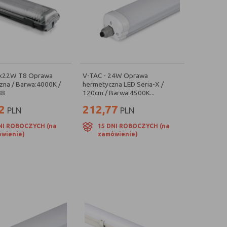
2x22W T8 Oprawa
V-TAC - 24W Oprawa
na / Barwa:4000K /
hermetyczna LED Seria-X /
88
120cm / Barwa:4500K...
2
212,77
PLN
PLN
NI ROBOCZYCH (na
15 DNI ROBOCZYCH (na
wienie)
zamówienie)