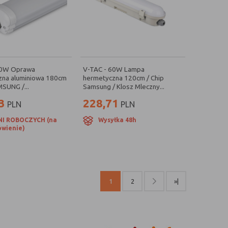
60W Oprawa
V-TAC - 60W Lampa
zna aluminiowa 180cm
hermetyczna 120cm / Chip
MSUNG /...
Samsung / Klosz Mleczny...
3
228,71
PLN
PLN
NI ROBOCZYCH (na
Wysyłka 48h
wienie)
1
2
»|