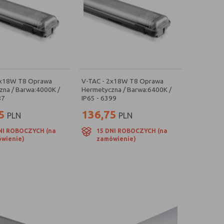
2x18W T8 Oprawa
V-TAC - 2x18W T8 Oprawa
na / Barwa:4000K /
Hermetyczna / Barwa:6400K /
87
IP65 - 6399
5
136,75
PLN
PLN
NI ROBOCZYCH (na
15 DNI ROBOCZYCH (na
wienie)
zamówienie)