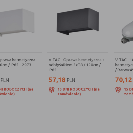
Oprawa hermetyczna
V-TAC - Oprawa hermetyczna z
V-TAC - 
0cm / IP65 - 2973
odbłyśnikiem 2xT8 / 120cm /
hermetycz
IP65...
/ Barwa:45
57,18
70,12
PLN
PLN
NI ROBOCZYCH (na
15 DNI ROBOCZYCH (na
15 D
wienie)
zamówienie)
zamó