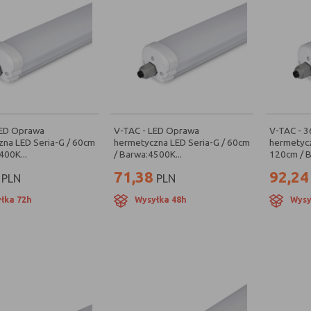
LED Oprawa
V-TAC - LED Oprawa
V-TAC - 
na LED Seria-G / 60cm
hermetyczna LED Seria-G / 60cm
hermetycz
400K...
/ Barwa:4500K...
120cm / B
71,38
92,24
PLN
PLN
łka 72h
Wysyłka 48h
Wysy