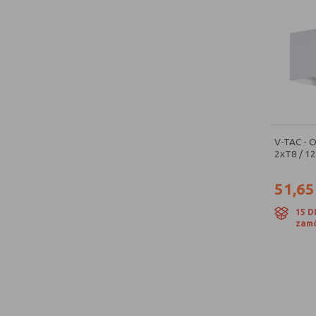
V-TAC - 
2xT8 / 12
51,65
15 D
zamó