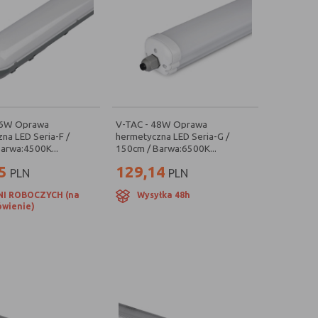
36W Oprawa
V-TAC - 48W Oprawa
na LED Seria-F /
hermetyczna LED Seria-G /
arwa:4500K...
150cm / Barwa:6500K...
5
129,14
PLN
PLN
NI ROBOCZYCH (na
Wysyłka 48h
wienie)