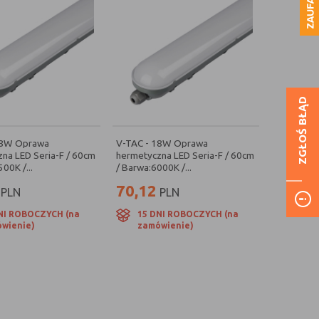
ZGŁOŚ BŁĄD
18W Oprawa
V-TAC - 18W Oprawa
na LED Seria-F / 60cm
hermetyczna LED Seria-F / 60cm
00K /...
/ Barwa:6000K /...
70,12
PLN
PLN
NI ROBOCZYCH (na
15 DNI ROBOCZYCH (na
wienie)
zamówienie)