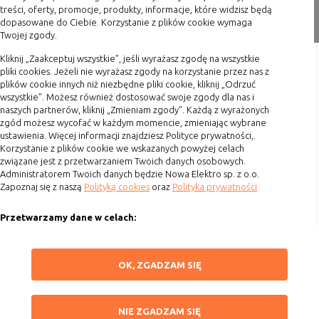
nie powinna uniemożliwić zupełnego
treści, oferty, promocje, produkty, informacje, które widzisz będą
Zakupy
dopasowane do Ciebie. Korzystanie z plików cookie wymaga
krzystania z niej,
Twojej zgody.
Formy płatności
- służą bardzo ważnym funkcjonalnościom
serwisu, ich zablokowanie spowoduje, że
Kliknij „Zaakceptuj wszystkie”, jeśli wyrażasz zgodę na wszystkie
Terminy realizacji
wybrane funkcje nie będą działać
pliki cookies. Jeżeli nie wyrażasz zgody na korzystanie przez nas z
Koszty przesyłki
prawidłowo.
plików cookie innych niż niezbędne pliki cookie, kliknij „Odrzuć
wszystkie”. Możesz również dostosować swoje zgody dla nas i
Dostawa
Biznesowe
Umożliwiają realizację modelu
naszych partnerów, kliknij „Zmieniam zgody”. Każdą z wyrażonych
biznesowego w oparciu o który
Reklamacje
zgód możesz wycofać w każdym momencie, zmieniając wybrane
udostępniona jest witryna, ich
ustawienia. Więcej informacji znajdziesz Polityce prywatności,.
Zwrot towaru
Korzystanie z plików cookie we wskazanych powyżej celach
zablokowanie nie spowoduje
związane jest z przetwarzaniem Twoich danych osobowych.
Kontakt
niedostępności całości funkcjonalności
Administratorem Twoich danych będzie Nowa Elektro sp. z o.o.
serwisu, ale może obniżyć poziom
Zapoznaj się z naszą
Polityką cookies
oraz
Polityka prywatności
Szybki kontakt
świadczenia usługi ze względu na brak
możliwości realizacji przez właściciela
Przetwarzamy dane w celach:
693 861 586
witryny przychodów subsydiujących
działanie serwisu. Do tej kategorii należą
Ułatwienia korzystania z naszych stron, prezentowania indywidualnych
Godziny otwarcia: Pon.-Pt. 8-16
treści i reklam oraz ich pomiaru, tworzenia statystyk, poprawy
np. cookies reklamowe.
ZAPISZ WYBRANE
OK, ZGADZAM SIĘ
funkcjonalności strony.
sklep@elektrozysk.pl
Wykorzystujemy zautomatyzowane procesy, w tym profilowanie do analizy
Dołącz do nas
NIE ZGADZAM SIĘ
B. Ze względu na czas przez jaki cookie będzie
danych osobowych, aby wysyłać Ci spersonalizowane oferty i informacje
NIE ZGADZAM SIĘ
marketingowe lub prezentować je w serwisie.
umieszczone w urządzeniu końcowym użytkownika: