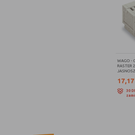
WAGO - 
RASTER 
JASNOSZA
17,17
30 D
zamó