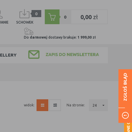
0
0,00
zł
0
ANIE
SCHOWEK
Do
darmowej
dostawy brakuje:
1 999,00
zł
ELLERY
ZGŁOŚ BŁĄD
na stronie:
24
widok: