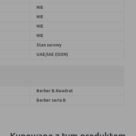
NIE
NIE
NIE
NIE
Stan surowy
UAE/IAE (ISDN)
Berker B.Kwadrat
Berker seria B