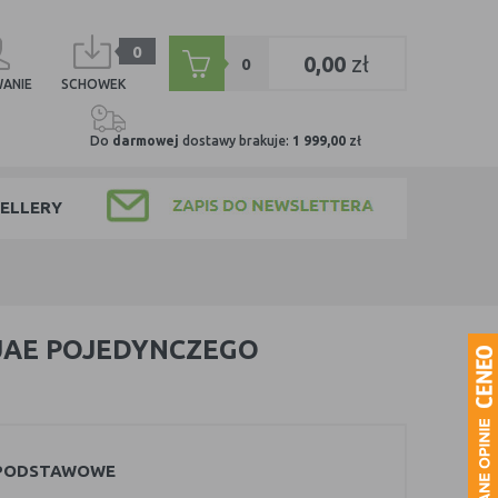
0
0,00
zł
0
ANIE
SCHOWEK
Do
darmowej
dostawy brakuje:
1 999,00
zł
ELLERY
UAE POJEDYNCZEGO
 PODSTAWOWE