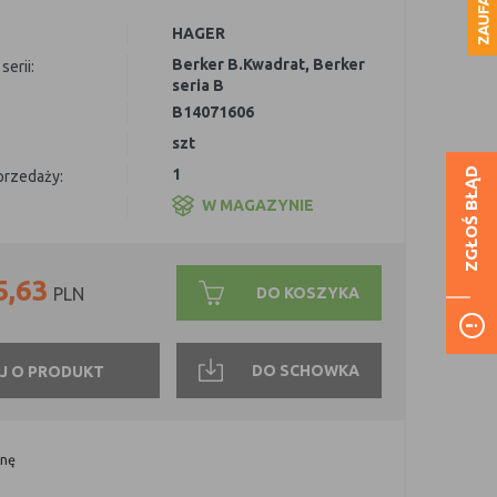
HAGER
Berker B.Kwadrat
,
Berker
serii:
seria B
B14071606
szt
1
ZGŁOŚ BŁĄD
sprzedaży:
W MAGAZYNIE
5,63
DO KOSZYKA
PLN
DO SCHOWKA
J O PRODUKT
onę