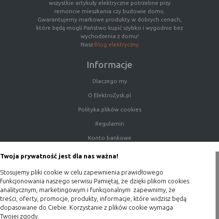
wszystkie artykuły elektryczne potrzebne przy
remoncie mieszkania czy budowie domu.
Gwarantujemy markowe produkty w dobrych cenach,
które będą mogli Państwo kupić szybko i wygodnie bez
wychodzenia z domu!
Nasz
Blog elektryczny
Informacje
Dlaczego my
O ElektroZysk.pl
Polityka plików cookies
Regulamin
Konto bankowe
Porady
Twoja prywatność jest dla nas ważna!
Polityka prywatności
Stosujemy pliki cookie w celu zapewnienia prawidłowego
Blog
funkcjonowania naszego serwisu Pamiętaj, że dzięki plikom cookies
analitycznym, marketingowym i funkcjonalnym zapewnimy, że
treści, oferty, promocje, produkty, informacje, które widzisz będą
Zakupy
dopasowane do Ciebie. Korzystanie z plików cookie wymaga
Twojej zgody.
Formy płatności