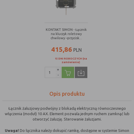
nie powinna uniemożliwić zupełnego
krzystania z niej,
- służą bardzo ważnym funkcjonalnościom
serwisu, ich zablokowanie spowoduje, że
wybrane funkcje nie będą działać
KONTAKT SIMON - Łącznik
na kluczyk roletowy
prawidłowo.
chwilowy –przycisk...
Biznesowe
Umożliwiają realizację modelu
415,86
PLN
biznesowego w oparciu o który
udostępniona jest witryna, ich
15 DNI ROBOCZYCH (na
zablokowanie nie spowoduje
zamówienie)
niedostępności całości funkcjonalności
+
-
serwisu, ale może obniżyć poziom
świadczenia usługi ze względu na brak
możliwości realizacji przez właściciela
Opis produktu
witryny przychodów subsydiujących
działanie serwisu. Do tej kategorii należą
np. cookies reklamowe.
Łącznik żaluzjowy podwójny z blokadą elektryczną równoczesnego
włączenia (moduł) 10 AX. Element pozwala jednym ruchem zamknąć lub
otworzyć żaluzję. Sterowanie żaluzjami.
B. Ze względu na czas przez jaki cookie będzie
Uwaga!
Do łącznika należy dokupić ramkę, dostępne w systemie Simon
umieszczone w urządzeniu końcowym użytkownika: