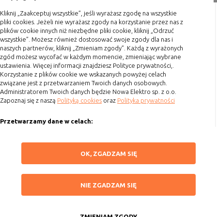
Kliknij „Zaakceptuj wszystkie”, jeśli wyrażasz zgodę na wszystkie
Terminy realizacji
pliki cookies. Jeżeli nie wyrażasz zgody na korzystanie przez nas z
Koszty przesyłki
plików cookie innych niż niezbędne pliki cookie, kliknij „Odrzuć
wszystkie”. Możesz również dostosować swoje zgody dla nas i
Dostawa
naszych partnerów, kliknij „Zmieniam zgody”. Każdą z wyrażonych
Reklamacje
zgód możesz wycofać w każdym momencie, zmieniając wybrane
ustawienia. Więcej informacji znajdziesz Polityce prywatności,.
Zwrot towaru
Korzystanie z plików cookie we wskazanych powyżej celach
związane jest z przetwarzaniem Twoich danych osobowych.
Kontakt
Administratorem Twoich danych będzie Nowa Elektro sp. z o.o.
Zapoznaj się z naszą
Polityką cookies
oraz
Polityka prywatności
Szybki kontakt
Przetwarzamy dane w celach:
693 861 586
Ułatwienia korzystania z naszych stron, prezentowania indywidualnych
Godziny otwarcia: Pon.-Pt. 8-16
treści i reklam oraz ich pomiaru, tworzenia statystyk, poprawy
ZAPISZ WYBRANE
OK, ZGADZAM SIĘ
funkcjonalności strony.
sklep@elektrozysk.pl
Wykorzystujemy zautomatyzowane procesy, w tym profilowanie do analizy
Dołącz do nas
NIE ZGADZAM SIĘ
danych osobowych, aby wysyłać Ci spersonalizowane oferty i informacje
NIE ZGADZAM SIĘ
marketingowe lub prezentować je w serwisie.
ZAAKCEPTUJ WSZYSTKIE
Dokonujemy ponadto analizy wyników prowadzonych działań
marketingowych na podstawie Twojej aktywności na stronie za
ZMIENIAM ZGODY