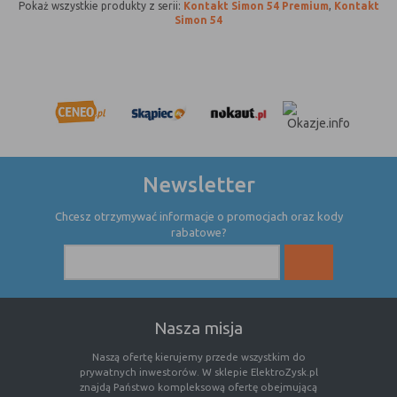
Pokaż wszystkie produkty z serii:
Kontakt Simon 54 Premium
,
Kontakt
Simon 54
Newsletter
Chcesz otrzymywać informacje o promocjach oraz kody
rabatowe?
Nasza misja
Naszą ofertę kierujemy przede wszystkim do
prywatnych inwestorów. W sklepie ElektroZysk.pl
znajdą Państwo kompleksową ofertę obejmującą