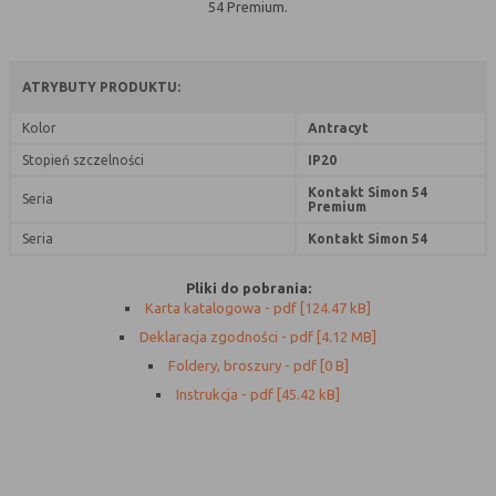
54 Premium.
Rodzaj
Opis
Cookies
cookie umieszczone na czas korzystania z
ATRYBUTY PRODUKTU:
tymczasowe
przeglądarki (sesji), zostaje wykasowane
(session
po jej zamknięciu
Kolor
Antracyt
cookies)
Stopień szczelności
IP20
Cookies
nie jest kasowane po zamknięciu
Kontakt Simon 54
Seria
stałe
przeglądarki i pozostaje w urządzeniu
Premium
(persistent
użytkownika na określony czas lub bez
Seria
Kontakt Simon 54
cookie)
okresu ważności w zależności od ustawień
właściciela witryny
Pliki do pobrania:
Karta katalogowa - pdf [124.47 kB]
Deklaracja zgodności - pdf [4.12 MB]
C. Ze względu na pochodzenie – administratora
Foldery, broszury - pdf [0 B]
serwisu, który zarządza cookies:
Instrukcja - pdf [45.42 kB]
Rodzaj
Opis
Cookie
cookie umieszczone bezpośrednio przez
własne
właściciela witryny jaka została