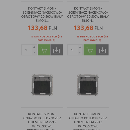
danych osobowych poszczególnych
KONTAKT SIMON -
KONTAKT SIMON -
użytkowników
ŚCIEMNIACZ NACISKOWO-
ŚCIEMNIACZ NACISKOWO-
OBROTOWY 20-500W BIAŁY
OBROTOWY 20-500W BIAŁY
SIMON...
SIMON...
133,68
133,68
PLN
PLN
E. Rodzaje cookies ze względu na ingerencję w
prywatność użytkownika:
15 DNI ROBOCZYCH (na
15 DNI ROBOCZYCH (na
zamówienie)
zamówienie)
+
+
Rodzaj
Opis
-
-
Nieszkodliwe
obejmuje cookies:
- niezbędne do poprawnego działania
witryny
- potrzebne do umożliwienia działania
funkcjonalności witryny, jednak ich
działanie nie ma nic wspólnego ze
śledzeniem użytkownika
Badające
wykorzystywane do śledzenia
użytkowników, jednak nie obejmują
informacji pozwalających zidentyfikować
KONTAKT SIMON -
KONTAKT SIMON -
GNIAZDO POJEDYNCZE Z
GNIAZDO POJEDYNCZE Z
danych konkretnego użytkownika
UZIEMIENIEM 2P+Z
UZIEMIENIEM 2P+Z
WTYCZKOWE
WTYCZKOWE