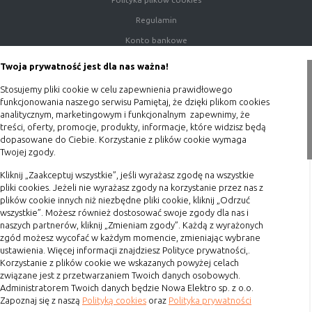
Regulamin
Konto bankowe
Porady
Twoja prywatność jest dla nas ważna!
Polityka prywatności
Stosujemy pliki cookie w celu zapewnienia prawidłowego
Blog
funkcjonowania naszego serwisu Pamiętaj, że dzięki plikom cookies
analitycznym, marketingowym i funkcjonalnym zapewnimy, że
treści, oferty, promocje, produkty, informacje, które widzisz będą
Zakupy
dopasowane do Ciebie. Korzystanie z plików cookie wymaga
Twojej zgody.
Formy płatności
Kliknij „Zaakceptuj wszystkie”, jeśli wyrażasz zgodę na wszystkie
Terminy realizacji
pliki cookies. Jeżeli nie wyrażasz zgody na korzystanie przez nas z
Koszty przesyłki
plików cookie innych niż niezbędne pliki cookie, kliknij „Odrzuć
wszystkie”. Możesz również dostosować swoje zgody dla nas i
Dostawa
naszych partnerów, kliknij „Zmieniam zgody”. Każdą z wyrażonych
Reklamacje
zgód możesz wycofać w każdym momencie, zmieniając wybrane
ustawienia. Więcej informacji znajdziesz Polityce prywatności,.
Zwrot towaru
Korzystanie z plików cookie we wskazanych powyżej celach
związane jest z przetwarzaniem Twoich danych osobowych.
Kontakt
Administratorem Twoich danych będzie Nowa Elektro sp. z o.o.
Zapoznaj się z naszą
Polityką cookies
oraz
Polityka prywatności
Szybki kontakt