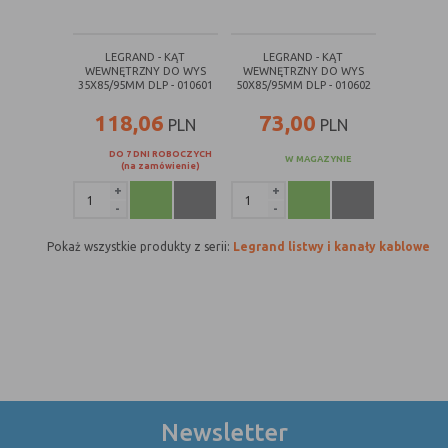
internetowej.
LEGRAND - KĄT
LEGRAND - KĄT
WEWNĘTRZNY DO WYS
WEWNĘTRZNY DO WYS
35X85/95MM DLP - 010601
50X85/95MM DLP - 010602
118,06
73,00
PLN
PLN
DO 7 DNI ROBOCZYCH
W MAGAZYNIE
(na zamówienie)
+
+
-
-
Pokaż wszystkie produkty z serii:
Legrand listwy i kanały kablowe
Newsletter