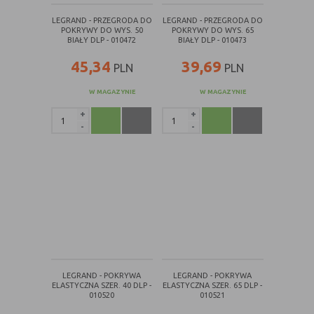
Konfiguracji
umożliwiają ustawienia funkcji i usług
LEGRAND - PRZEGRODA DO
LEGRAND - PRZEGRODA DO
serwisu
w serwisie
POKRYWY DO WYS. 50
POKRYWY DO WYS. 65
BIAŁY DLP - 010472
BIAŁY DLP - 010473
Bezpieczeństwo
umożliwiają weryfikację
i niezawodność
autentyczności oraz optymalizację
45,34
39,69
PLN
PLN
serwisu
wydajności serwisu
W MAGAZYNIE
W MAGAZYNIE
Uwierzytelnianie
umożliwiają informowanie gdy
użytkownik jest zalogowany, dzięki
+
+
czemu witryna może pokazywać
-
-
odpowiednie informacje i funkcje
Stan sesji
umożliwiają zapisywanie informacji o
tym, jak użytkownicy korzystają z
witryny. Mogą one dotyczyć najczęściej
odwiedzanych stron lub ewentualnych
komunikatów o błędach
wyświetlanych na niektórych stronach.
Pliki cookie służące do zapisywania
tzw. "stanu sesji" pomagają ulepszać
LEGRAND - POKRYWA
LEGRAND - POKRYWA
usługi i zwiększać komfort
ELASTYCZNA SZER. 40 DLP -
ELASTYCZNA SZER. 65 DLP -
przeglądania stron
010520
010521
Procesy
umożliwiają sprawne działanie samej