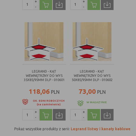
+
+
-
-
LEGRAND - KĄT
LEGRAND - KĄT
WEWNĘTRZNY DO WYS
WEWNĘTRZNY DO WYS
35X85/95MM DLP - 010601
50X85/95MM DLP - 010602
118,06
73,00
PLN
PLN
OK. 8 DNI ROBOCZYCH
W MAGAZYNIE
(na zamówienie)
+
+
-
-
Pokaż wszystkie produkty z serii:
Legrand listwy i kanały kablowe