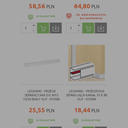
internetowej.
58,56
64,80
PLN
PLN
OK. 8 DNI ROBOCZYCH
W MAGAZYNIE
(na zamówienie)
+
+
-
-
LEGRAND - PRZEGR
LEGRAND - PRZEGRODA
SEPARACYJNA DO WYS
SEPARUJĄCA KANAŁ 35 X 80
35/50 BIAŁY DLP - 010582
DLP - 010584
25,55
18,44
PLN
PLN
W MAGAZYNIE
W MAGAZYNIE