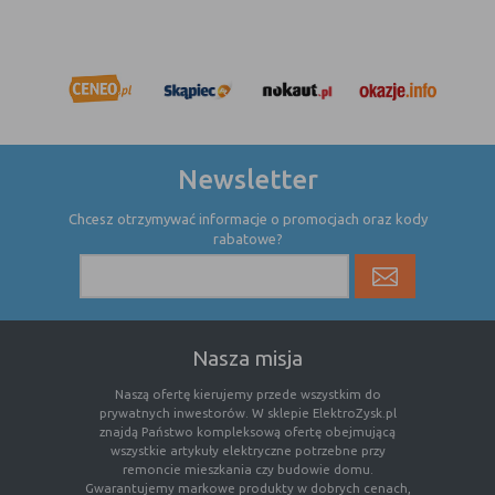
Newsletter
Chcesz otrzymywać informacje o promocjach oraz kody
rabatowe?
Nasza misja
Naszą ofertę kierujemy przede wszystkim do
prywatnych inwestorów. W sklepie ElektroZysk.pl
znajdą Państwo kompleksową ofertę obejmującą
wszystkie artykuły elektryczne potrzebne przy
remoncie mieszkania czy budowie domu.
Gwarantujemy markowe produkty w dobrych cenach,