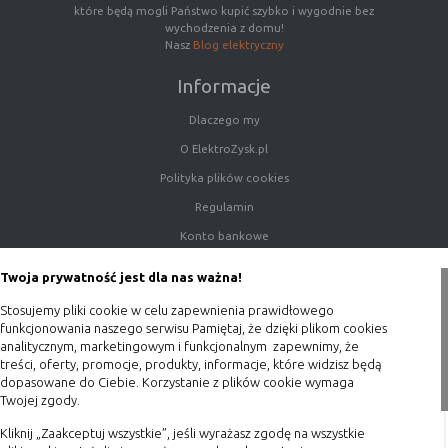
które będą mogli Państwo kupić szybko i wygodnie bez
wychodzenia z domu!
Nasz
Blog elektryczny
Informacje
Dlaczego my
O ElektroZysk.pl
Polityka plików cookies
Regulamin
Konto bankowe
Porady
Twoja prywatność jest dla nas ważna!
Polityka prywatności
Stosujemy pliki cookie w celu zapewnienia prawidłowego
Blog
funkcjonowania naszego serwisu Pamiętaj, że dzięki plikom cookies
analitycznym, marketingowym i funkcjonalnym zapewnimy, że
Zakupy
treści, oferty, promocje, produkty, informacje, które widzisz będą
dopasowane do Ciebie. Korzystanie z plików cookie wymaga
Twojej zgody.
Formy płatności
Terminy realizacji
Kliknij „Zaakceptuj wszystkie”, jeśli wyrażasz zgodę na wszystkie