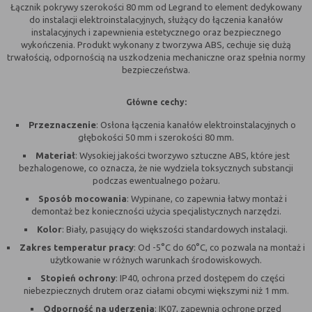
polityce prywatności.
Łącznik pokrywy szerokości 80 mm od Legrand to element dedykowany
naszych serwisów internetowych pod względem ich
Wyróżnić można szczegółowy podział cookies, ze względu
do instalacji elektroinstalacyjnych, służący do łączenia kanałów
Dzięki reklamowym plikom cookies prezentujemy Ci
popularności wśród użytkowników. Zgromadzone
na:
instalacyjnych i zapewnienia estetycznego oraz bezpiecznego
najciekawsze informacje i aktualności na stronach
informacje są przetwarzane w formie zanonimizowanej.
wykończenia. Produkt wykonany z tworzywa ABS, cechuje się dużą
naszych partnerów.
Wyrażenie zgody na analityczne pliki cookies
trwałością, odpornością na uszkodzenia mechaniczne oraz spełnia normy
A. Rodzaje cookies ze względu na niezbędność do
gwarantuje dostępność wszystkich funkcjonalności.
bezpieczeństwa.
Promocyjne pliki cookies służą do prezentowania Ci
realizacji usługi
Więcej
naszych komunikatów na podstawie analizy Twoich
upodobań oraz Twoich zwyczajów dotyczących
Główne cechy:
Rodzaj
Opis
Zapoznaj się z naszą
Polityką cookies
oraz
Polityką prywatności
przeglądanej witryny internetowej. Treści promocyjne
Przeznaczenie
: Osłona łączenia kanałów elektroinstalacyjnych o
Niezbędne
Są absolutnie niezbędne do prawidłowego
mogą pojawić się na stronach podmiotów trzecich lub
głębokości 50 mm i szerokości 80 mm.
funkcjonowania witryny lub
firm będących naszymi partnerami oraz innych
funkcjonalności z których użytkownik chce
Materiał
: Wysokiej jakości tworzywo sztuczne ABS, które jest
dostawców usług. Firmy te działają w charakterze
bezhalogenowe, co oznacza, że nie wydziela toksycznych substancji
skorzystać
pośredników prezentujących nasze treści w postaci
podczas ewentualnego pożaru.
Funkcjonalne
Są ważne dla działania serwisu:
wiadomości, ofert, komunikatów mediów
Sposób mocowania
: Wypinane, co zapewnia łatwy montaż i
- służą wzbogaceniu funkcjonalności
społecznościowych.
demontaż bez konieczności użycia specjalistycznych narzędzi.
serwisu, bez nich serwis będzie działał
Kolor
: Biały, pasujący do większości standardowych instalacji.
poprawnie, jednak nie będzie
Zakres temperatur pracy
: Od -5°C do 60°C, co pozwala na montaż i
dostosowany do preferencji użytkownika,
użytkowanie w różnych warunkach środowiskowych.
- służą zapewnieniu wysokiego poziomu
funkcjonalności serwisu, bez ustawień
Stopień ochrony
: IP40, ochrona przed dostępem do części
niebezpiecznych drutem oraz ciałami obcymi większymi niż 1 mm.
zapisanych w pliku cookie może obniżyć
się poziom funkcjonalności witryny, ale
Odporność na uderzenia
: IK07, zapewnia ochronę przed