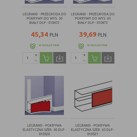
Konfiguracji
umożliwiają ustawienia funkcji i usług
serwisu
w serwisie
LEGRAND - PRZEGRODA DO
LEGRAND - PRZEGRODA DO
POKRYWY DO WYS. 50
POKRYWY DO WYS. 65
Bezpieczeństwo
umożliwiają weryfikację
BIAŁY DLP - 010472
BIAŁY DLP - 010473
i niezawodność
autentyczności oraz optymalizację
45,34
39,69
serwisu
wydajności serwisu
PLN
PLN
Uwierzytelnianie
umożliwiają informowanie gdy
W MAGAZYNIE
W MAGAZYNIE
użytkownik jest zalogowany, dzięki
czemu witryna może pokazywać
+
+
-
-
odpowiednie informacje i funkcje
Stan sesji
umożliwiają zapisywanie informacji o
tym, jak użytkownicy korzystają z
witryny. Mogą one dotyczyć najczęściej
odwiedzanych stron lub ewentualnych
komunikatów o błędach
wyświetlanych na niektórych stronach.
Pliki cookie służące do zapisywania
tzw. "stanu sesji" pomagają ulepszać
usługi i zwiększać komfort
LEGRAND - POKRYWA
LEGRAND - POKRYWA
przeglądania stron
ELASTYCZNA SZER. 40 DLP -
ELASTYCZNA SZER. 65 DLP -
010520
010521
Procesy
umożliwiają sprawne działanie samej