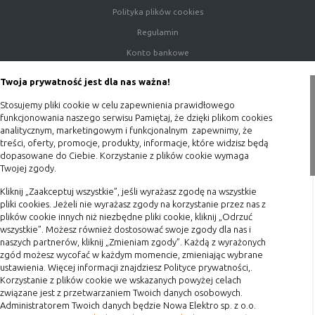
Polityka plików cookies
Regulamin
Konto bankowe
Porady
Twoja prywatność jest dla nas ważna!
Polityka prywatności
Stosujemy pliki cookie w celu zapewnienia prawidłowego
Blog
funkcjonowania naszego serwisu Pamiętaj, że dzięki plikom cookies
analitycznym, marketingowym i funkcjonalnym zapewnimy, że
Zakupy
treści, oferty, promocje, produkty, informacje, które widzisz będą
dopasowane do Ciebie. Korzystanie z plików cookie wymaga
Twojej zgody.
Formy płatności
Terminy realizacji
Kliknij „Zaakceptuj wszystkie”, jeśli wyrażasz zgodę na wszystkie
pliki cookies. Jeżeli nie wyrażasz zgody na korzystanie przez nas z
Koszty przesyłki
plików cookie innych niż niezbędne pliki cookie, kliknij „Odrzuć
wszystkie”. Możesz również dostosować swoje zgody dla nas i
Dostawa
naszych partnerów, kliknij „Zmieniam zgody”. Każdą z wyrażonych
Reklamacje
zgód możesz wycofać w każdym momencie, zmieniając wybrane
ustawienia. Więcej informacji znajdziesz Polityce prywatności,.
Zwrot towaru
Korzystanie z plików cookie we wskazanych powyżej celach
Kontakt
związane jest z przetwarzaniem Twoich danych osobowych.
Administratorem Twoich danych będzie Nowa Elektro sp. z o.o.