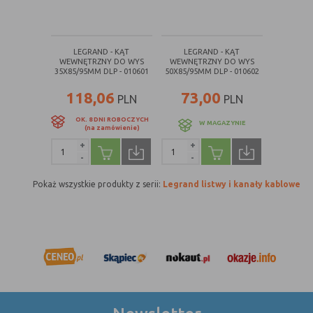
internetowej.
LEGRAND - KĄT
LEGRAND - KĄT
WEWNĘTRZNY DO WYS
WEWNĘTRZNY DO WYS
35X85/95MM DLP - 010601
50X85/95MM DLP - 010602
118,06
73,00
PLN
PLN
OK. 8 DNI ROBOCZYCH
W MAGAZYNIE
(na zamówienie)
+
+
-
-
Pokaż wszystkie produkty z serii:
Legrand listwy i kanały kablowe