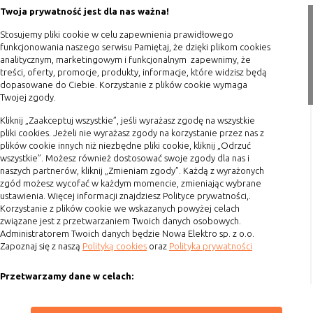
Porady
Konfiguracji
umożliwiają ustawienia funkcji i usług
Twoja prywatność jest dla nas ważna!
Polityka prywatności
serwisu
w serwisie
Stosujemy pliki cookie w celu zapewnienia prawidłowego
Blog
Bezpieczeństwo
umożliwiają weryfikację
funkcjonowania naszego serwisu Pamiętaj, że dzięki plikom cookies
analitycznym, marketingowym i funkcjonalnym zapewnimy, że
i niezawodność
autentyczności oraz optymalizację
Zakupy
treści, oferty, promocje, produkty, informacje, które widzisz będą
serwisu
wydajności serwisu
dopasowane do Ciebie. Korzystanie z plików cookie wymaga
Uwierzytelnianie
umożliwiają informowanie gdy
Twojej zgody.
Formy płatności
użytkownik jest zalogowany, dzięki
Terminy realizacji
Kliknij „Zaakceptuj wszystkie”, jeśli wyrażasz zgodę na wszystkie
czemu witryna może pokazywać
pliki cookies. Jeżeli nie wyrażasz zgody na korzystanie przez nas z
Koszty przesyłki
odpowiednie informacje i funkcje
plików cookie innych niż niezbędne pliki cookie, kliknij „Odrzuć
wszystkie”. Możesz również dostosować swoje zgody dla nas i
Dostawa
Stan sesji
umożliwiają zapisywanie informacji o
naszych partnerów, kliknij „Zmieniam zgody”. Każdą z wyrażonych
tym, jak użytkownicy korzystają z
Reklamacje
zgód możesz wycofać w każdym momencie, zmieniając wybrane
witryny. Mogą one dotyczyć najczęściej
ustawienia. Więcej informacji znajdziesz Polityce prywatności,.
Zwrot towaru
odwiedzanych stron lub ewentualnych
Korzystanie z plików cookie we wskazanych powyżej celach
komunikatów o błędach
Kontakt
związane jest z przetwarzaniem Twoich danych osobowych.
wyświetlanych na niektórych stronach.
Administratorem Twoich danych będzie Nowa Elektro sp. z o.o.
Zapoznaj się z naszą
Polityką cookies
oraz
Polityka prywatności
Pliki cookie służące do zapisywania
Szybki kontakt
tzw. "stanu sesji" pomagają ulepszać
Przetwarzamy dane w celach:
usługi i zwiększać komfort
693 861 586
przeglądania stron
Ułatwienia korzystania z naszych stron, prezentowania indywidualnych
Godziny otwarcia: Pon.-Pt. 8-16
Procesy
umożliwiają sprawne działanie samej
treści i reklam oraz ich pomiaru, tworzenia statystyk, poprawy