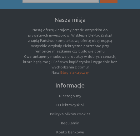
(first party
odwiedzona
cookie)
Cookie
cookie umieszczone przez zewnętrzne
Nasza misja
zewnętrzne
podmioty, których komponenty stron
(third-party
zostały wywołane przez właściciela
Naszą ofertę kierujemy przede wszystkim do
prywatnych inwestorów. W sklepie ElektroZysk.pl
cookie)
witryny
znajdą Państwo kompleksową ofertę obejmującą
wszystkie artykuły elektryczne potrzebne przy
remoncie mieszkania czy budowie domu.
Uwaga:
cookie mogą być wywołane przez administratora
Gwarantujemy markowe produkty w dobrych cenach,
które będą mogli Państwo kupić szybko i wygodnie bez
za pomocą skryptów, komponentów, które znajdują się na
wychodzenia z domu!
serwerach partnera, umiejscowionych w innej lokalizacji –
Nasz
Blog elektryczny
innym kraju lub nawet zupełnie innym systemie prawnym.
W przypadku wywołania przez administratora witryny
Informacje
komponentów serwisu pochodzących spoza systemu
administratora mogą obowiązywać inne standardowe
Dlaczego my
zasady polityki cookies niż polityka prywatności / cookies
O ElektroZysk.pl
administratora witryny.
Polityka plików cookies
D. Ze względu na cel jakiemu służą:
Regulamin
Konto bankowe
Rodzaj
Opis